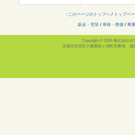
↑このページのトップへ
/
トップペー
鈑金・塗装
/
車検・整備
/
車
Copyright © 2026
株式会社ボ
京都市伏見区小栗栖岩ヶ渕町30番地 滋賀県栗東市大